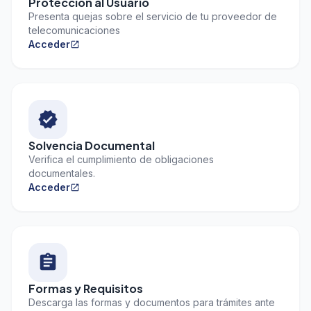
Protección al Usuario
Presenta quejas sobre el servicio de tu proveedor de
telecomunicaciones
Acceder
open_in_new
verified
Solvencia Documental
Verifica el cumplimiento de obligaciones
documentales.
Acceder
open_in_new
assignment
Formas y Requisitos
Descarga las formas y documentos para trámites ante