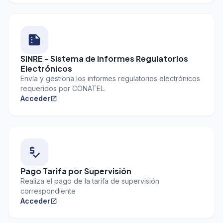
summarize
SINRE - Sistema de Informes Regulatorios
Electrónicos
Envía y gestiona los informes regulatorios electrónicos
requeridos por CONATEL.
Acceder
open_in_new
price_check
Pago Tarifa por Supervisión
Realiza el pago de la tarifa de supervisión
correspondiente
Acceder
open_in_new