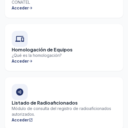
CONATEL
Acceder
arrow_forward
devices
Homologación de Equipos
¿Qué es la homologación?
Acceder
arrow_forward
contactless
Listado de Radioaficionados
Módulo de consulta del registro de radioaficionados
autorizados.
Acceder
open_in_new