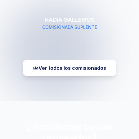
NADIA GALLEGOS
COMISIONADA SUPLENTE
Ver todos los comisionados
groups
¿Problemas con su
proveedor?