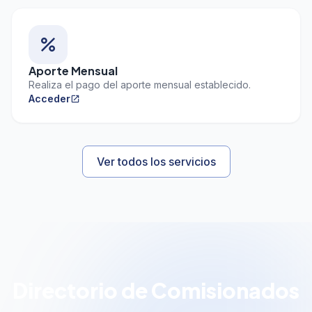
percent
Aporte Mensual
Realiza el pago del aporte mensual establecido.
Acceder
open_in_new
Ver todos los servicios
Directorio de Comisionados