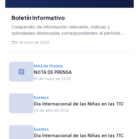
Boletín Informativo
Compendio de información relevante, noticias y
actividades destacadas correspondientes al período de
publicación.
9 de junio de 2026
calendar_today
Nota de Prensa
article
NOTA DE PRENSA
15 de mayo de 2026
Eventos
Día Internacional de las Niñas en las TIC
23 de abril de 2026
Eventos
Día Internacional de las Niñas en las TIC