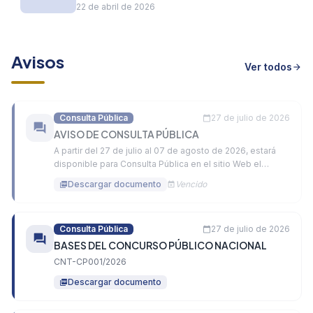
22 de abril de 2026
Avisos
Ver todos
arrow_forward
Consulta Pública
27 de julio de 2026
calendar_today
forum
AVISO DE CONSULTA PÚBLICA
A partir del 27 de julio al 07 de agosto de 2026, estará
disponible para Consulta Pública en el sitio Web el
Anteproyecto de Resolución Normativa, denominado:
Descargar documento
Vencido
picture_as_pdf
event_busy
“Modificación del Plan Nacional de Atribución de
Frecuencias (PNAF)”
Consulta Pública
27 de julio de 2026
calendar_today
forum
BASES DEL CONCURSO PÚBLICO NACIONAL
CNT-CP001/2026
Descargar documento
picture_as_pdf