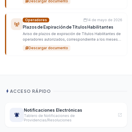
Descargar documento
picture_as_pdf
Operadores
14 de mayo de 2026
calendar_today
cell_tower
Plazos de Expiración de Títulos Habilitantes
Aviso de plazos de expiración de Títulos Habilitantes de
operadores autorizados, correspondiente a los meses
Mayo, Junio y Julio del año 2026.
Descargar documento
picture_as_pdf
bolt
ACCESO RÁPIDO
Notificaciones Electrónicas
notifications_active
open_in_new
Tablero de Notificaciones de
Providencias/Resoluciones