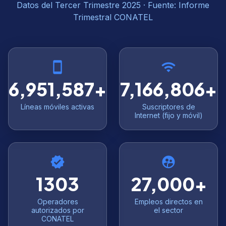
Datos del Tercer Trimestre 2025 · Fuente: Informe
Trimestral CONATEL
smartphone
wifi
6,951,587+
7,166,806+
Líneas móviles activas
Suscriptores de
Internet (fijo y móvil)
verified
supervised_user_circle
1303
27,000+
Operadores
Empleos directos en
autorizados por
el sector
CONATEL