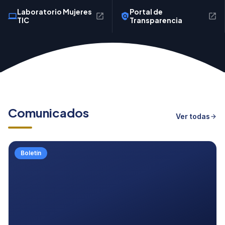
Laboratorio Mujeres
Portal de
computer
open_in_new
policy
open_in_new
TIC
Transparencia
Comunicados
Ver todas
arrow_forward
Boletín