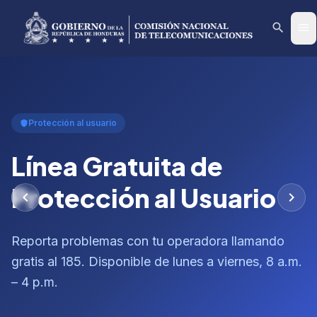
search
menu
Protección al usuario
shield
Línea Gratuita de
Protección al Usuario
chevron_left
chevron_right
Reporta problemas con tu operadora llamando
gratis al 185. Disponible de lunes a viernes, 8 a.m.
– 4 p.m.