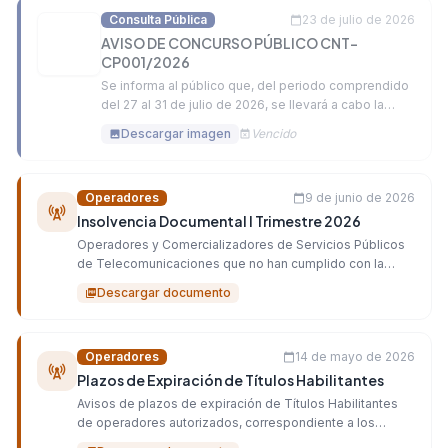
Consulta Pública
23 de julio de 2026
calendar_today
AVISO DE CONCURSO PÚBLICO CNT-
CP001/2026
Se informa al público que, del periodo comprendido
del 27 al 31 de julio de 2026, se llevará a cabo la
inscripción y venta de Bases para el Concurso
Descargar imagen
Vencido
image
event_busy
Público Nacional CNT-CP001/2026.
Operadores
9 de junio de 2026
calendar_today
cell_tower
Insolvencia Documental I Trimestre 2026
Operadores y Comercializadores de Servicios Públicos
de Telecomunicaciones que no han cumplido con la
entrega de los informes regulatorios periódicos (IRP),
Descargar documento
picture_as_pdf
correspondientes al PrimerTrimestre del año 2026.
Operadores
14 de mayo de 2026
calendar_today
cell_tower
Plazos de Expiración de Títulos Habilitantes
Avisos de plazos de expiración de Títulos Habilitantes
de operadores autorizados, correspondiente a los
meses Junio, Julio y Agosto del año 2026.