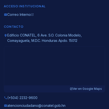
ACCESO INSTITUCIONAL
Correo Interno
email
open_in_new
CONTACTO
Edificio CONATEL, 6 Ave. S.O. Colonia Modelo,
location_on
Comayaguela, M.D.C. Honduras Apdo. 15012
Ver en Google Maps
open_in_new
(+504) 2232-9600
phone
atencionciudadano@conatel.gob.hn
email