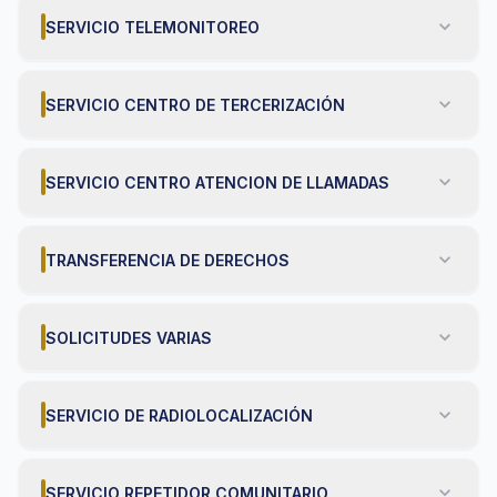
expand_more
SERVICIO TELEMONITOREO
expand_more
SERVICIO CENTRO DE TERCERIZACIÓN
expand_more
SERVICIO CENTRO ATENCION DE LLAMADAS
expand_more
TRANSFERENCIA DE DERECHOS
expand_more
SOLICITUDES VARIAS
expand_more
SERVICIO DE RADIOLOCALIZACIÓN
expand_more
SERVICIO REPETIDOR COMUNITARIO