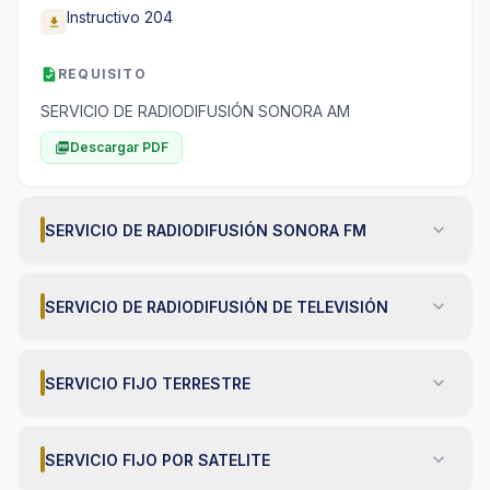
Instructivo 204
download
task
REQUISITO
SERVICIO DE RADIODIFUSIÓN SONORA AM
Descargar PDF
picture_as_pdf
expand_more
SERVICIO DE RADIODIFUSIÓN SONORA FM
expand_more
SERVICIO DE RADIODIFUSIÓN DE TELEVISIÓN
expand_more
SERVICIO FIJO TERRESTRE
expand_more
SERVICIO FIJO POR SATELITE