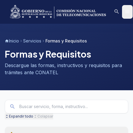
search
menu
Inicio
Servicios
Formas y Requisitos
home
chevron_right
chevron_right
Formas y Requisitos
Descargue las formas, instructivos y requisitos para
trámites ante CONATEL
search
Expandir todo
Colapsar
unfold_more
unfold_less