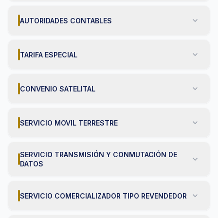
expand_more
AUTORIDADES CONTABLES
expand_more
TARIFA ESPECIAL
expand_more
CONVENIO SATELITAL
expand_more
SERVICIO MOVIL TERRESTRE
SERVICIO TRANSMISIÓN Y CONMUTACIÓN DE
expand_more
DATOS
expand_more
SERVICIO COMERCIALIZADOR TIPO REVENDEDOR