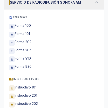
expand_more
SERVICIO DE RADIODIFUSIÓN SONORA AM
description
FORMAS
Forma 100
download
Forma 101
download
Forma 202
download
Forma 204
download
Forma 910
download
Forma 930
download
menu_book
INSTRUCTIVOS
Instructivo 101
download
Instructivo 201
download
Instructivo 202
download