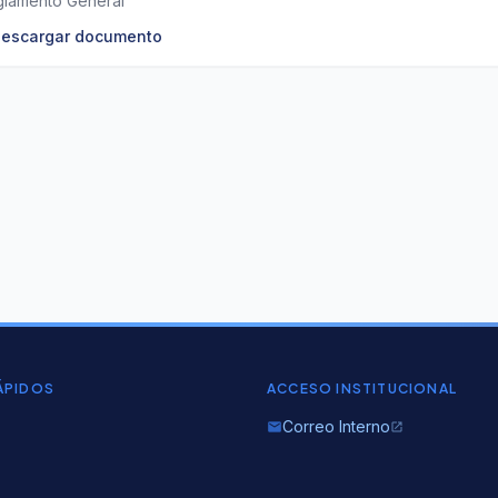
lamento General
escargar documento
ÁPIDOS
ACCESO INSTITUCIONAL
Correo Interno
email
open_in_new