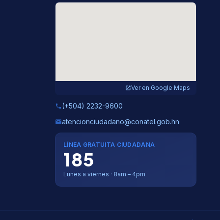
Ver en Google Maps
open_in_new
(+504) 2232-9600
phone
atencionciudadano@conatel.gob.hn
email
LÍNEA GRATUITA CIUDADANA
185
Lunes a viernes · 8am – 4pm