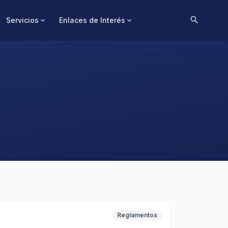
search
Servicios
Enlaces de Interés
expand_more
expand_more
Reglamentos