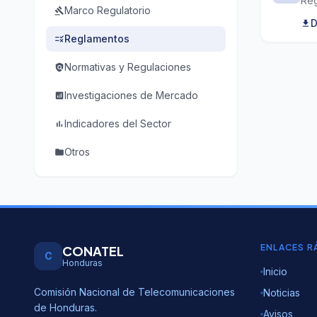
Reg
Marco Regulatorio
gavel
D
download
Reglamentos
rule
Normativas y Regulaciones
policy
Investigaciones de Mercado
analytics
Indicadores del Sector
bar_chart
Otros
folder
ENLACES R
CONATEL
C
Honduras
Inicio
Comisión Nacional de Telecomunicaciones
Noticias
de Honduras.
Avisos