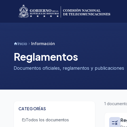
Inicio
Información
home
chevron_right
Reglamentos
Documentos oficiales, reglamentos y publicaciones
1 document
CATEGORÍAS
Re
Todos los documentos
folder_open
rule