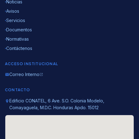
Noticias
Avisos
Servicios
Documentos
Normativas
Contáctenos
ACCESO INSTITUCIONAL
Correo Interno
email
open_in_new
CONTACTO
Edificio CONATEL, 6 Ave. S.O. Colonia Modelo,
location_on
Comayaguela, M.D.C. Honduras Apdo. 15012