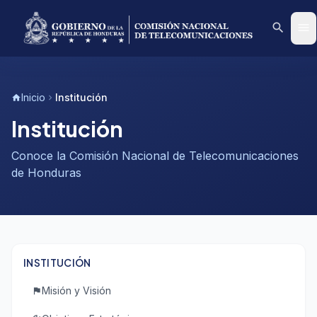
search
menu
Inicio
Institución
home
chevron_right
Institución
Conoce la Comisión Nacional de Telecomunicaciones
de Honduras
INSTITUCIÓN
Misión y Visión
flag