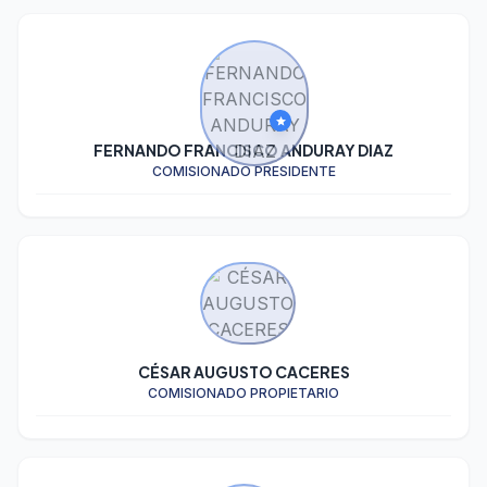
star
FERNANDO FRANCISCO ANDURAY DIAZ
COMISIONADO PRESIDENTE
CÉSAR AUGUSTO CACERES
COMISIONADO PROPIETARIO