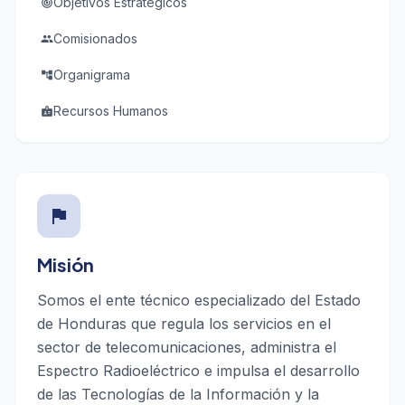
Objetivos Estratégicos
track_changes
Comisionados
people
Organigrama
account_tree
Recursos Humanos
badge
flag
Misión
Somos el ente técnico especializado del Estado
de Honduras que regula los servicios en el
sector de telecomunicaciones, administra el
Espectro Radioeléctrico e impulsa el desarrollo
de las Tecnologías de la Información y la