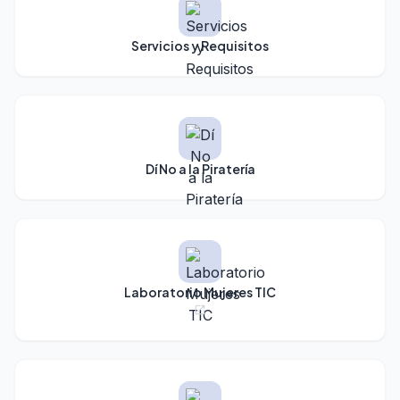
Servicios y Requisitos
Dí No a la Piratería
Laboratorio Mujeres TIC
open_in_new