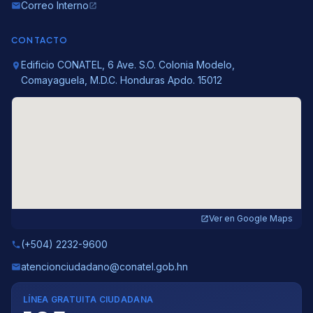
Correo Interno
email
open_in_new
CONTACTO
Edificio CONATEL, 6 Ave. S.O. Colonia Modelo,
location_on
Comayaguela, M.D.C. Honduras Apdo. 15012
Ver en Google Maps
open_in_new
(+504) 2232-9600
phone
atencionciudadano@conatel.gob.hn
email
LÍNEA GRATUITA CIUDADANA