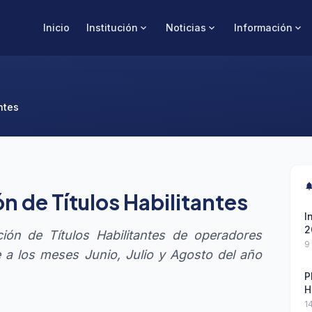
Inicio
Institución
Noticias
Información
expand_more
expand_more
expand_more
ntes
notificati
n de Títulos Habilitantes
I
2
ión de Títulos Habilitantes de operadores
9
 a los meses Junio, Julio y Agosto del año
P
H
1