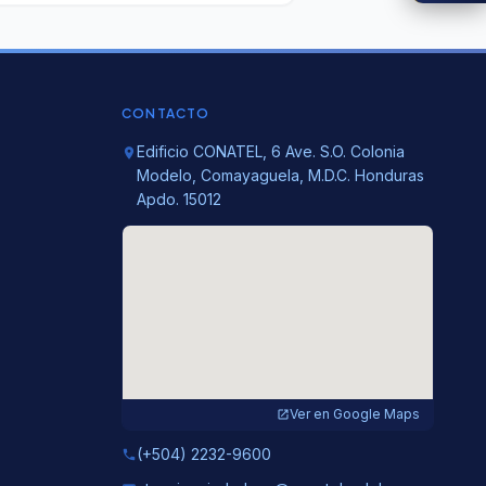
CONTACTO
Edificio CONATEL, 6 Ave. S.O. Colonia
location_on
Modelo, Comayaguela, M.D.C. Honduras
Apdo. 15012
Ver en Google Maps
open_in_new
(+504) 2232-9600
phone