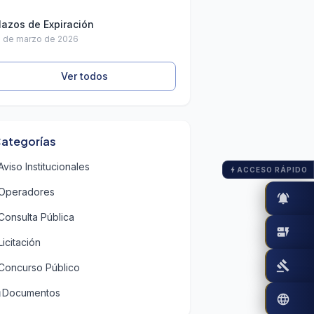
lazos de Expiración
2 de marzo de 2026
Ver todos
ategorías
Aviso Institucionales
ACCESO RÁPIDO
bolt
Operadores
notifications_active
Consulta Pública
dynamic_form
Licitación
gavel
Concurso Público
Documentos
ion
language