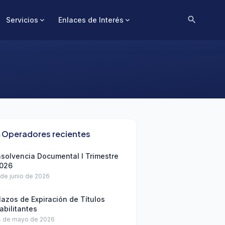
search
Servicios
Enlaces de Interés
expand_more
expand_more
Operadores recientes
ons
nsolvencia Documental I Trimestre
026
 de junio de 2026
lazos de Expiración de Títulos
abilitantes
4 de mayo de 2026