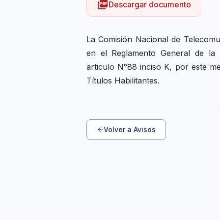
picture_as_pdf
Descargar documento
La Comisión Nacional de Telecomu
en el Reglamento General de la 
articulo N°88 inciso K, por este me
Títulos Habilitantes.
Volver a Avisos
arrow_back