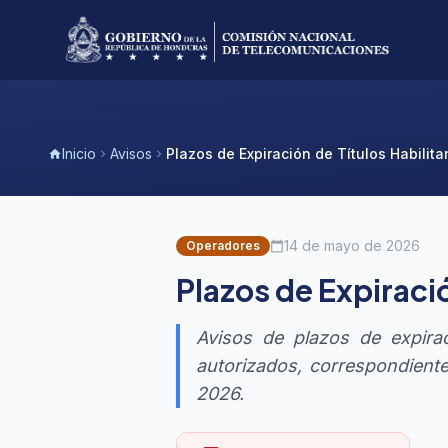
Inicio
Avisos
Plazos de Expiración de Títulos Habilita
home
chevron_right
chevron_right
14 de mayo de 2026
Operadores
calendar_today
Plazos de Expiració
Avisos de plazos de expirac
autorizados, correspondiente
2026.