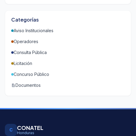
Categorías
Aviso Institucionales
Operadores
Consulta Pública
Licitación
Concurso Público
Documentos
description
CONATEL
C
Honduras