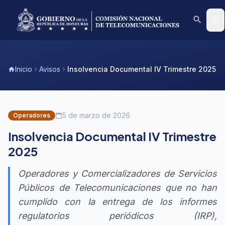
search
menu
Inicio
Avisos
Insolvencia Documental IV Trimestre 2025
home
chevron_right
chevron_right
5 de marzo de 2026
Operadores
calendar_today
Insolvencia Documental IV Trimestre
2025
Operadores y Comercializadores de Servicios
Públicos de Telecomunicaciones que no han
cumplido con la entrega de los informes
regulatorios periódicos (IRP),