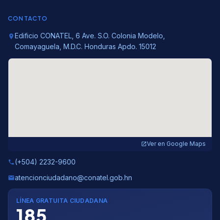
CONTACTO
Edificio CONATEL, 6 Ave. S.O. Colonia Modelo,
location_on
Comayaguela, M.D.C. Honduras Apdo. 15012
Ver en Google Maps
open_in_new
(+504) 2232-9600
phone
atencionciudadano@conatel.gob.hn
email
LÍNEA GRATUITA CIUDADANA
185