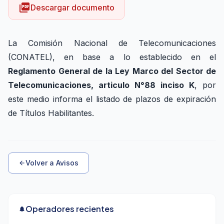
picture_as_pdf
Descargar documento
La Comisión Nacional de Telecomunicaciones
(CONATEL), en base a lo establecido en el
Reglamento General de la Ley Marco del Sector de
Telecomunicaciones, articulo N°88 inciso K
, por
este medio informa el listado de plazos de expiración
de Títulos Habilitantes.
Volver a Avisos
arrow_back
Operadores recientes
notifications