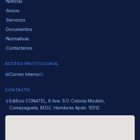
Noticias
Avisos
Servicios
Documentos
Normativas
Contáctenos
ACCESO INSTITUCIONAL
Correo Interno
email
open_in_new
CONTACTO
Edificio CONATEL, 6 Ave. S.O. Colonia Modelo,
location_on
Comayaguela, M.D.C. Honduras Apdo. 15012