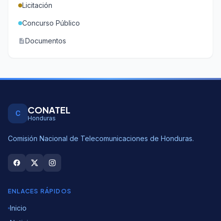
Licitación
Concurso Público
Documentos
description
CONATEL
C
Honduras
Comisión Nacional de Telecomunicaciones de Honduras.
ENLACES RÁPIDOS
Inicio