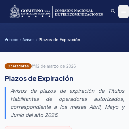
search
menu
Inicio
Avisos
Plazos de Expiración
home
chevron_right
chevron_right
12 de marzo de 2026
Operadores
calendar_today
Plazos de Expiración
Avisos de plazos de expiración de Títulos
Habilitantes de operadores autorizados,
correspondiente a los meses Abril, Mayo y
Junio del año 2026.